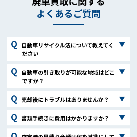
廃車買取に関する
四街道市
富士河口湖町（南都留郡）、富士川町（南巨摩
郡）、八潮市、横瀬町（秩父郡）、吉川市、吉
楽郡）、沼田市、東吾妻町（吾妻郡）、藤岡
郡）、富士吉田市、北杜市、南アルプス市、身
よくあるご質問
見町（比企郡）、寄居町（大里郡）、嵐山町
市、前橋市、みどり市、みなかみ町（利根
延町（南巨摩郡）、山中湖村（南都留郡）、山
（比企郡）、和光市、蕨市
郡）、明和町（邑楽郡）、吉岡町（北群馬郡）
梨市
自動車リサイクル法について教えてく
ださい
2005年度より施行された法律です。詳細は下記
自動車の引き取りが可能な地域はどこ
URLよりご確認ください。
ですか？
自動車リサイクル法について
>（http://www.jars.gr.jp/）
関東を中心に全国どこでもお伺い可能です。
売却後にトラブルはありませんか？
売買契約書を締結しておりトラブルも一切ござ
書類手続きに費用はかかりますか？
いませんのでご安心ください。
お客様にご負担していただく費用は一切ござい
査定時の見積り金額は何を基準にして