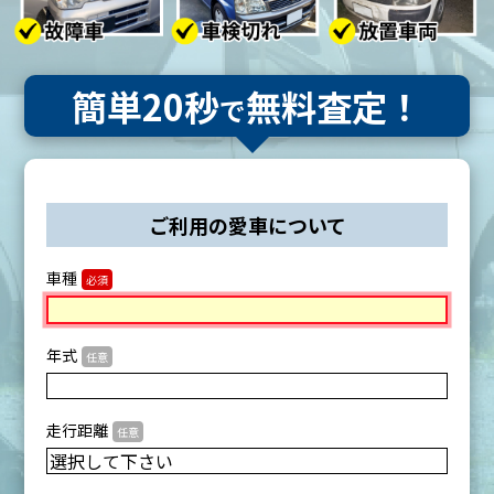
簡単20秒
無料査定！
で
ご利用の愛車について
車種
必須
年式
任意
走行距離
任意