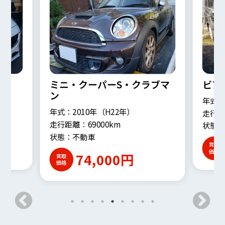
ビアンテ
ウイ
ブマ
年式：2008年（H20年）
年式：
走行距離：40,000km
走行距離
状態：不動車
状態
80,000円
買取
買取
価格
価格