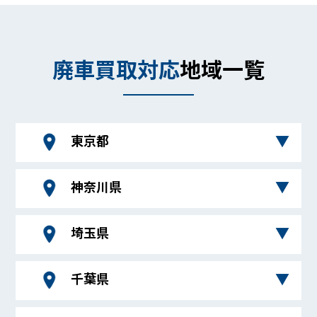
廃車買取対応
地域一覧
東京都
神奈川県
青ヶ島村、昭島市、あきる野市、足立区、荒川
区、板橋区、稲城市、江戸川区、青梅市、大島
町、大田区、小笠原村、奥多摩町（西多摩郡）
埼玉県
愛川町（愛甲郡）、厚木市、綾瀬市、伊勢原
葛飾区、北区、清瀬市、国立市、神津島村、江
市、海老名市、大磯町、大井町（足柄上郡）、
東区、小金井市、国分寺市、小平市、狛江市、
小田原市、開成町（足柄上郡）、鎌倉市、川崎
千葉県
品川区、渋谷区、新宿区、杉並区、墨田区、世
上尾市、朝霞市、伊奈町（北足立郡）、入間
市麻生区、川崎市川崎区、川崎市幸区、川崎市
田谷区、台東区、立川市、多摩市、中央区、調
市、小鹿野町（秩父郡）、小川町（比企郡）、
高津区、川崎市多摩区、川崎市中原区、川崎市
布市、千代田区、豊島区、利島村、中野区、新
桶川市、越生町（入間郡）春日部市、加須市、