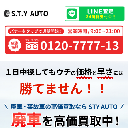
価格
早さ
１日中探してもウチ
の
と
には
勝てません！！